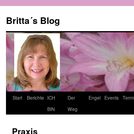
Zum
Inhalt
Britta´s Blog
springen
Start
Berichte
ICH
Der
Engel
Events
Term
BIN
Weg
Praxis