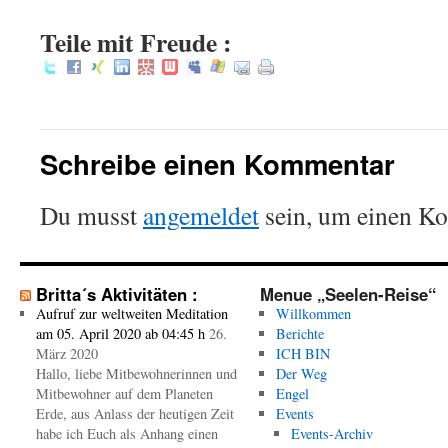
Teile mit Freude :
Schreibe einen Kommentar
Du musst
angemeldet
sein, um einen K
Britta´s Aktivitäten :
Menue „Seelen-Reise“
Aufruf zur weltweiten Meditation
Willkommen
am 05. April 2020 ab 04:45 h
26.
Berichte
März 2020
ICH BIN
Hallo, liebe Mitbewohnerinnen und
Der Weg
Mitbewohner auf dem Planeten
Engel
Erde, aus Anlass der heutigen Zeit
Events
habe ich Euch als Anhang einen
Events-Archiv