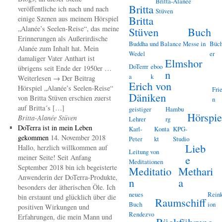
Britta-Alanée
Britta
veröffentliche ich nach und nach
Stüven
Britta
einige Szenen aus meinem Hörspiel
„Alanée’s Seelen-Reise“, das meine
Stüven
Buch
Erinnerungen als Außerirdische
Buddha und Balance Messe in
Büc
Alanée zum Inhalt hat. Mein
Wedel
er
damaliger Vater Anthart ist
Elmshor
DoTerrr
eboo
übrigens seit Ende der 1950er …
n
a
k
Weiterlesen → Der Beitrag
Erich von
Hörspiel „Alanée’s Seelen-Reise“
Fri
Däniken
von Britta Stüven erschien zuerst
n
auf Britta´s […]
geistiger
Hambu
Hörspie
Britta-Alanée Stüven
Lehrer
rg
DoTerra ist in mein Leben
Karl-
Konta
KPG-
gekommen
14. November 2018
Peter
kt
Studio
Lieb
Hallo, herzlich willkommen auf
Leitung von
meiner Seite! Seit Anfang
e
Meditationen
September 2018 bin ich begeisterte
Meditatio
Methari
Anwenderin der DoTerra-Produkte,
n
a
besonders der ätherischen Öle. Ich
neues
Reink
bin erstaunt und glücklich über die
Raumschiff
Buch
ion
positiven Wirkungen und
Rendezvo
Erfahrungen, die mein Mann und