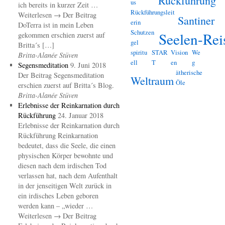
Rückführung
us
ich bereits in kurzer Zeit …
Rückführungsleit
Weiterlesen → Der Beitrag
Santiner
erin
DoTerra ist in mein Leben
Schutzen
Seelen-Rei
gekommen erschien zuerst auf
gel
Britta´s […]
spiritu
STAR
Vision
We
Britta-Alanée Stüven
ell
T
en
g
Segensmeditation
9. Juni 2018
ätherische
Der Beitrag Segensmeditation
Weltraum
Öle
erschien zuerst auf Britta´s Blog.
Britta-Alanée Stüven
Erlebnisse der Reinkarnation durch
Rückführung
24. Januar 2018
Erlebnisse der Reinkarnation durch
Rückführung Reinkarnation
bedeutet, dass die Seele, die einen
physischen Körper bewohnte und
diesen nach dem irdischen Tod
verlassen hat, nach dem Aufenthalt
in der jenseitigen Welt zurück in
ein irdisches Leben geboren
werden kann – „wieder …
Weiterlesen → Der Beitrag