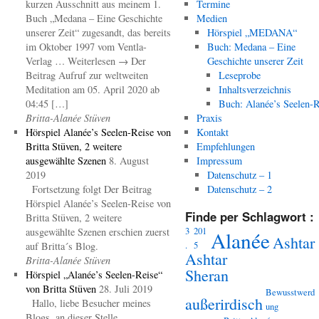
kurzen Ausschnitt aus meinem 1.
Termine
Buch „Medana – Eine Geschichte
Medien
unserer Zeit“ zugesandt, das bereits
Hörspiel „MEDANA“
im Oktober 1997 vom Ventla-
Buch: Medana – Eine
Verlag … Weiterlesen → Der
Geschichte unserer Zeit
Beitrag Aufruf zur weltweiten
Leseprobe
Meditation am 05. April 2020 ab
Inhaltsverzeichnis
04:45 […]
Buch: Alanée’s Seelen-R
Britta-Alanée Stüven
Praxis
Hörspiel Alanée’s Seelen-Reise von
Kontakt
Britta Stüven, 2 weitere
Empfehlungen
ausgewählte Szenen
8. August
Impressum
2019
Datenschutz – 1
Fortsetzung folgt Der Beitrag
Datenschutz – 2
Hörspiel Alanée’s Seelen-Reise von
Finde per Schlagwort :
Britta Stüven, 2 weitere
3
201
ausgewählte Szenen erschien zuerst
Alanée
Ashtar
.
5
auf Britta´s Blog.
Ashtar
Britta-Alanée Stüven
Sheran
Hörspiel „Alanée’s Seelen-Reise“
von Britta Stüven
28. Juli 2019
Bewusstwerd
außerirdisch
Hallo, liebe Besucher meines
ung
Blogs, an dieser Stelle