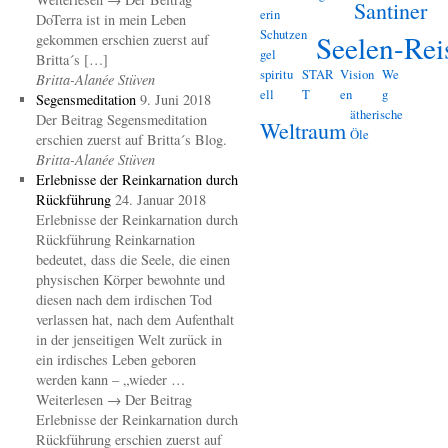
Santiner
erin
DoTerra ist in mein Leben
Schutzen
Seelen-Rei
gekommen erschien zuerst auf
gel
Britta´s […]
spiritu
STAR
Vision
We
Britta-Alanée Stüven
ell
T
en
g
Segensmeditation
9. Juni 2018
ätherische
Der Beitrag Segensmeditation
Weltraum
Öle
erschien zuerst auf Britta´s Blog.
Britta-Alanée Stüven
Erlebnisse der Reinkarnation durch
Rückführung
24. Januar 2018
Erlebnisse der Reinkarnation durch
Rückführung Reinkarnation
bedeutet, dass die Seele, die einen
physischen Körper bewohnte und
diesen nach dem irdischen Tod
verlassen hat, nach dem Aufenthalt
in der jenseitigen Welt zurück in
ein irdisches Leben geboren
werden kann – „wieder …
Weiterlesen → Der Beitrag
Erlebnisse der Reinkarnation durch
Rückführung erschien zuerst auf