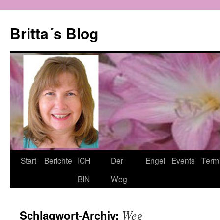
Zum
Inhalt
Britta´s Blog
springen
Start
Berichte
ICH
Der
Engel
Events
Term
BIN
Weg
Weg
Schlagwort-Archiv: