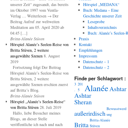
unserer Zeit“ zugesandt, das bereits
Hörspiel „MEDANA“
im Oktober 1997 vom Ventla-
Buch: Medana – Eine
Verlag … Weiterlesen → Der
Geschichte unserer Zeit
Beitrag Aufruf zur weltweiten
Leseprobe
Meditation am 05. April 2020 ab
Inhaltsverzeichnis
04:45 […]
Buch: Alanée’s Seelen-R
Britta-Alanée Stüven
Praxis
Hörspiel Alanée’s Seelen-Reise von
Kontakt
Britta Stüven, 2 weitere
Empfehlungen
ausgewählte Szenen
8. August
Impressum
2019
Datenschutz – 1
Fortsetzung folgt Der Beitrag
Datenschutz – 2
Hörspiel Alanée’s Seelen-Reise von
Finde per Schlagwort :
Britta Stüven, 2 weitere
3
201
ausgewählte Szenen erschien zuerst
Alanée
Ashtar
.
5
auf Britta´s Blog.
Ashtar
Britta-Alanée Stüven
Sheran
Hörspiel „Alanée’s Seelen-Reise“
von Britta Stüven
28. Juli 2019
Bewusstwerd
außerirdisch
Hallo, liebe Besucher meines
ung
Blogs, an dieser Stelle
Britta-Alanée
Britta
veröffentliche ich nach und nach
Stüven