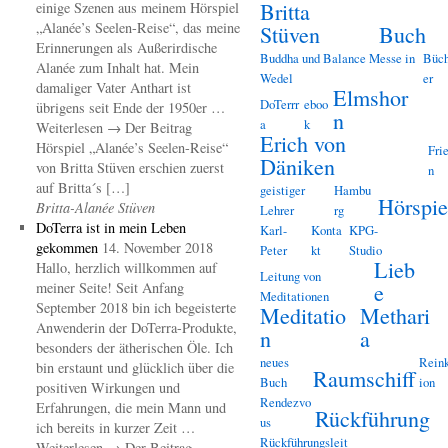
Britta
einige Szenen aus meinem Hörspiel
„Alanée’s Seelen-Reise“, das meine
Stüven
Buch
Erinnerungen als Außerirdische
Buddha und Balance Messe in
Büc
Alanée zum Inhalt hat. Mein
Wedel
er
damaliger Vater Anthart ist
Elmshor
DoTerrr
eboo
übrigens seit Ende der 1950er …
n
a
k
Weiterlesen → Der Beitrag
Erich von
Hörspiel „Alanée’s Seelen-Reise“
Fri
Däniken
von Britta Stüven erschien zuerst
n
auf Britta´s […]
geistiger
Hambu
Hörspie
Britta-Alanée Stüven
Lehrer
rg
DoTerra ist in mein Leben
Karl-
Konta
KPG-
gekommen
14. November 2018
Peter
kt
Studio
Lieb
Hallo, herzlich willkommen auf
Leitung von
meiner Seite! Seit Anfang
e
Meditationen
September 2018 bin ich begeisterte
Meditatio
Methari
Anwenderin der DoTerra-Produkte,
n
a
besonders der ätherischen Öle. Ich
neues
Reink
bin erstaunt und glücklich über die
Raumschiff
Buch
ion
positiven Wirkungen und
Rendezvo
Erfahrungen, die mein Mann und
Rückführung
us
ich bereits in kurzer Zeit …
Rückführungsleit
Weiterlesen → Der Beitrag